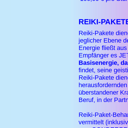
REIKI-PAKET
Reiki-Pakete dien
jeglicher Ebene d
Energie fließt au
Empfänger es JETZ
Basisenergie, da
findet, seine gei
Reiki-Pakete dien
herausfordernden
überstandener Kra
Beruf, in der Part
Reiki-Paket-Beha
vermittelt (inklu