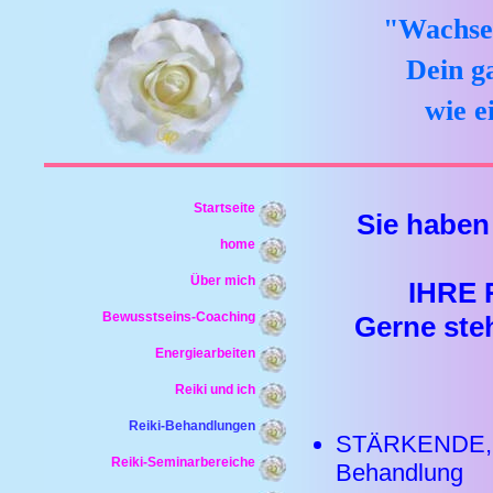
"Wachse 
Dein g
wie e
Startseite
Sie haben
home
Über mich
IHRE 
Bewusstseins-Coaching
Gerne steh
Energiearbeiten
Reiki und ich
Reiki-Behandlungen
STÄRKENDE, 
Reiki-Seminarbereiche
Behandlung