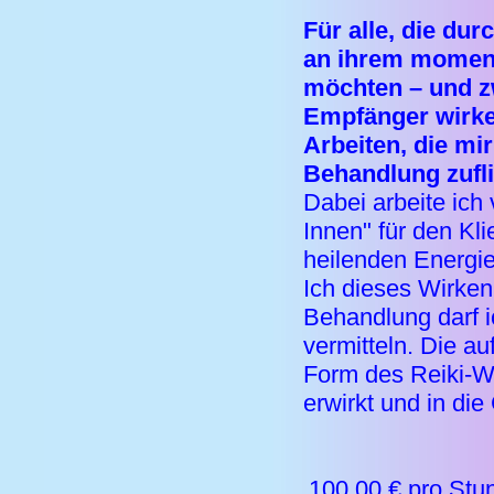
Für alle, die du
an ihrem momen
möchten – und zw
Empfänger wirke,
Arbeiten, die mi
Behandlung zufl
Dabei arbeite ich
Innen" für den Kl
heilenden Energi
Ich dieses Wirken 
Behandlung darf 
vermitteln. Die a
Form des Reiki-Wir
erwirkt und in die
100,00 € pro Stu