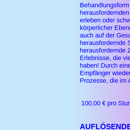
Behandlungsform e
herausfordernden
erleben oder schw
körperlicher Eben
auch auf der Ges
herausfordernde S
herausfordernde 
Erlebnisse, die vi
haben! Durch eine
Empfänger wieder 
Prozesse, die im A
100,00 € pro Stu
AUFLÖSENDE 